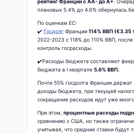
рейтинг Франции с АА- до А+
. Очере
плановых 5.4% до 4.6% обернулась б
По оценкам ЕС:
✔️
Госдолг
Франции
114% ВВП (€3.35 
2022-2023 с 118% до 110% ВВП, после 
контроль госрасходы.
✔️Расходы бюджета составляют феер
бюджета в I квартале
5.6% ВВП.
Почти 55% госдолга Франции держат
доходы бюджета, при текущей налого
сокращение расходов идут уже много 
При этом,
процентные расходы подро
сравнению с США, но также огранич
учитывая, что средние ставки будут т