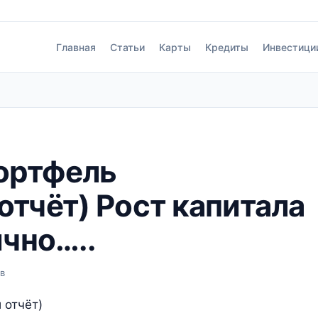
Главная
Статьи
Карты
Кредиты
Инвестици
ортфель
тчёт) Рост капитала
ично…..
в
 отчёт)