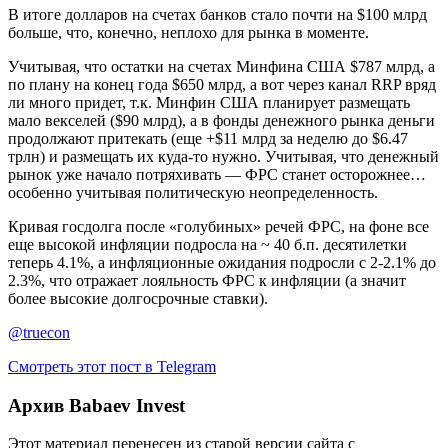
В итоге долларов на счетах банков стало почти на $100 млрд
больше, что, конечно, неплохо для рынка в моменте.
Учитывая, что остатки на счетах Минфина США $787 млрд, а
по плану на конец года $650 млрд, а вот через канал RRP вряд
ли много придет, т.к. Минфин США планирует размещать
мало векселей ($90 млрд), а в фонды денежного рынка деньги
продолжают притекать (еще +$11 млрд за неделю до $6.47
трлн) и размещать их куда-то нужно. Учитывая, что денежный
рынок уже начало потряхивать — ФРС станет осторожнее…
особенно учитывая политическую неопределенность.
Кривая госдолга после «голубиных» речей ФРС, на фоне все
еще высокой инфляции подросла на ~ 40 б.п. десятилетки
теперь 4.1%, а инфляционные ожидания подросли с 2-2.1% до
2.3%, что отражает лояльность ФРС к инфляции (а значит
более высокие долгосрочные ставки).
@truecon
Смотреть этот пост в Telegram
Архив Babaev Invest
Этот материал перенесен из старой версии сайта с