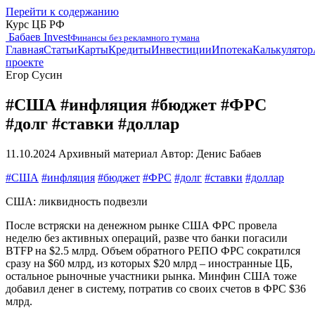
Перейти к содержанию
Курс ЦБ РФ
Бабаев Invest
Финансы без рекламного тумана
Главная
Статьи
Карты
Кредиты
Инвестиции
Ипотека
Калькулятор
проекте
Егор Сусин
#США #инфляция #бюджет #ФРС
#долг #ставки #доллар
11.10.2024
Архивный материал
Автор: Денис Бабаев
#США
#инфляция
#бюджет
#ФРС
#долг
#ставки
#доллар
США: ликвидность подвезли
После встряски на денежном рынке США ФРС провела
неделю без активных операций, разве что банки погасили
BTFP на $2.5 млрд. Объем обратного РЕПО ФРС сократился
сразу на $60 млрд, из которых $20 млрд – иностранные ЦБ,
остальное рыночные участники рынка. Минфин США тоже
добавил денег в систему, потратив со своих счетов в ФРС $36
млрд.