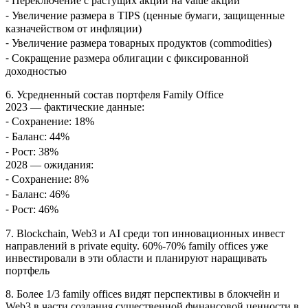
⁃ Переключение с растущих акций на value акции
⁃ Увеличение размера в TIPS (ценные бумаги, защищенные
казначейством от инфляции)
⁃ Увеличение размера товарных продуктов (commodities)
⁃ Сокращение размера облигации с фиксированной
доходностью
6. Усредненный состав портфеля Family Office
2023 — фактические данные:
⁃ Сохранение: 18%
⁃ Баланс: 44%
⁃ Рост: 38%
2028 — ожидания:
⁃ Сохранение: 8%
⁃ Баланс: 46%
⁃ Рост: 46%
7. Blockchain, Web3 и AI среди топ инновационных инвест
направлений в private equity. 60%-70% family offices уже
инвестировали в эти области и планируют наращивать
портфель
8. Более 1/3 family offices видят перспективы в блокчейн и
Web3 в части создания существенной финансовой ценности в