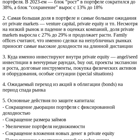
портфеля. В 2023-ем — блок “рост” в портфеле сократился до
38%, а блок “сохранение” вырос с 13% до 18%
2. Самая большая доля в портфеле и самые большие ожидания
от private markets — venture capital, private equity и тп. Несмотря
на низкий рынок и падение в оценках компаний, доля private
markets выросла с 27% до 29% и продолжает расти. Family
offices считают, что именно сделки на непубличных рынках
приносят самые высокие доходности на длинной дистанции
3. Куда именно инвестируют внутри private equity — angel/seed
инвестиции в венчурные раундах, buy out, проекты экспансии
и роста, долговые инструменты, покупка физических активов
и оборудования, особые ситуации (special situations)
4. Ожидаемый переход из акций в облигации (bonds) на
период спада рынка
5. Основные действия по защите капитала:
⁃ Сокращение дьюрации портфеля с фиксированной
доходностью
⁃ Сокращение размера займов
⁃ Увеличение портфеля недвижимости
⁃ Сокращение вложения новых денег в private equity