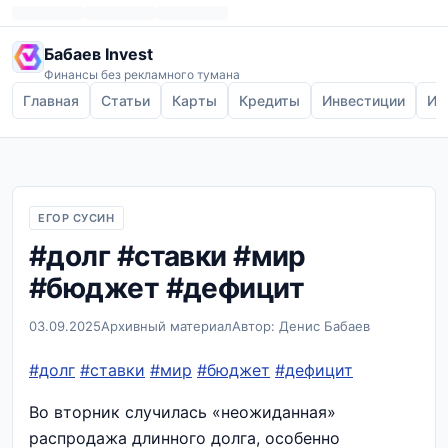
Бабаев Invest
Финансы без рекламного тумана
Главная
Статьи
Карты
Кредиты
Инвестиции
Ип
ЕГОР СУСИН
#долг #ставки #мир
#бюджет #дефицит
03.09.2025
Архивный материал
Автор: Денис Бабаев
#долг
#ставки
#мир
#бюджет
#дефицит
Во вторник случилась «неожиданная»
распродажа длинного долга, особенно