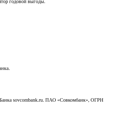
ятор годовой выгоды.
анка.
е Банка sovcombank.ru. ПАО «Совкомбанк», ОГРН