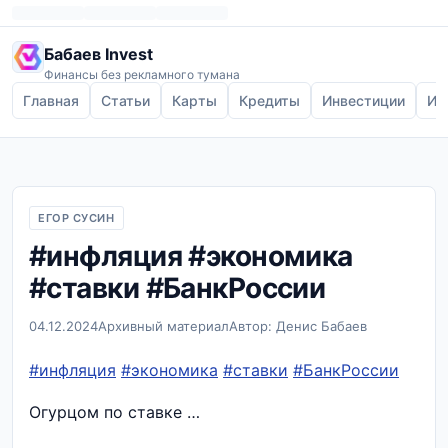
Бабаев Invest
Финансы без рекламного тумана
Главная
Статьи
Карты
Кредиты
Инвестиции
Ип
ЕГОР СУСИН
#инфляция #экономика
#ставки #БанкРоссии
04.12.2024
Архивный материал
Автор: Денис Бабаев
#инфляция
#экономика
#ставки
#БанкРоссии
Огурцом по ставке …