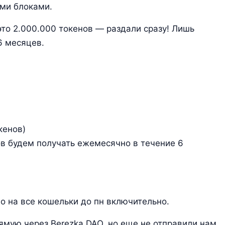
ыми блоками.
 это 2.000.000 токенов — раздали сразу! Лишь
6 месяцев.
кенов)
ов будем получать ежемесячно в течение 6
о на все кошельки до пн включительно.
рямую через Berezka DAO, но еще не отправили нам