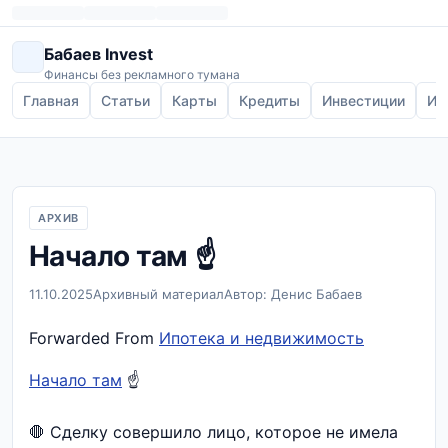
Бабаев Invest
Финансы без рекламного тумана
Главная
Статьи
Карты
Кредиты
Инвестиции
Ип
АРХИВ
Начало там ☝️
11.10.2025
Архивный материал
Автор: Денис Бабаев
Forwarded From
Ипотека и недвижимость
Начало там
☝️
🛑 Сделку совершило лицо, которое не имела