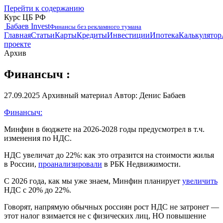
Перейти к содержанию
Курс ЦБ РФ
Бабаев Invest
Финансы без рекламного тумана
Главная
Статьи
Карты
Кредиты
Инвестиции
Ипотека
Калькулятор
проекте
Архив
Финансыч :
27.09.2025
Архивный материал
Автор: Денис Бабаев
Финансыч:
Минфин в бюджете на 2026-2028 годы предусмотрел в т.ч.
изменения по НДС.
НДС увеличат до 22%: как это отразится на стоимости жилья
в России,
проанализировали
в РБК Недвижимости.
С 2026 года, как мы уже знаем, Минфин планирует
увеличить
НДС с 20% до 22%.
Говорят, напрямую обычных россиян рост НДС не затронет —
этот налог взимается не с физических лиц, НО повышение