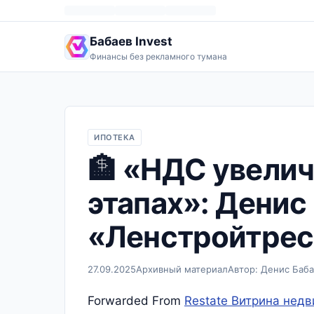
Бабаев Invest
Финансы без рекламного тумана
ИПОТЕКА
🏦 «НДС увелич
этапах»: Денис
«Ленстройтрес
27.09.2025
Архивный материал
Автор: Денис Баб
Forwarded From
Restate Витрина нед