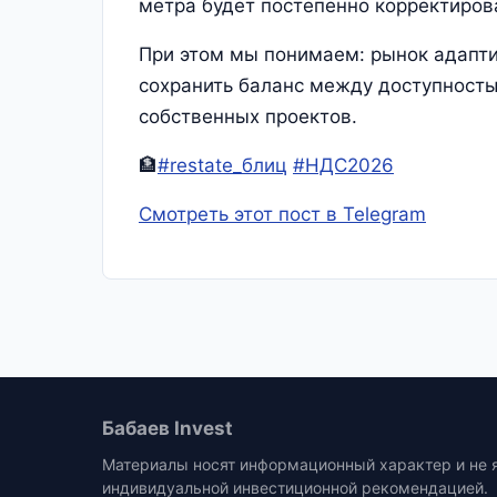
метра будет постепенно корректиров
При этом мы понимаем: рынок адапти
сохранить баланс между доступность
собственных проектов.
🏦
#restate_блиц
#НДС2026
Смотреть этот пост в Telegram
Бабаев Invest
Материалы носят информационный характер и не 
индивидуальной инвестиционной рекомендацией.