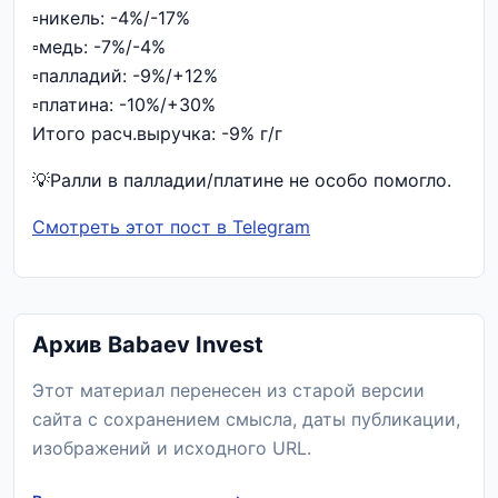
▫️никель: -4%/-17%
▫️медь: -7%/-4%
▫️палладий: -9%/+12%
▫️платина: -10%/+30%
Итого расч.выручка: -9% г/г
💡Ралли в палладии/платине не особо помогло.
Смотреть этот пост в Telegram
Архив Babaev Invest
Этот материал перенесен из старой версии
сайта с сохранением смысла, даты публикации,
изображений и исходного URL.