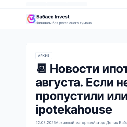
Бабаев Invest
Финансы без рекламного тумана
АРХИВ
📆 Новости ипо
августа. Если н
пропустили или
ipotekahouse
22.08.2025
Архивный материал
Автор: Денис Баб