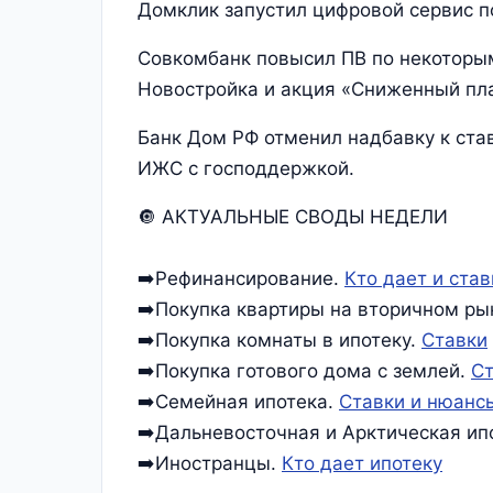
Домклик запустил цифровой сервис по
Совкомбанк повысил ПВ по некоторы
Новостройка и акция «Сниженный пла
Банк Дом РФ отменил надбавку к став
ИЖС с господдержкой.
🔘 АКТУАЛЬНЫЕ СВОДЫ НЕДЕЛИ
➡️Рефинансирование.
Кто дает и став
➡️Покупка квартиры на вторичном ры
➡️Покупка комнаты в ипотеку.
Ставки
➡️Покупка готового дома с землей.
Ст
➡️Семейная ипотека.
Ставки и нюанс
➡️Дальневосточная и Арктическая ип
➡️Иностранцы.
Кто дает ипотеку