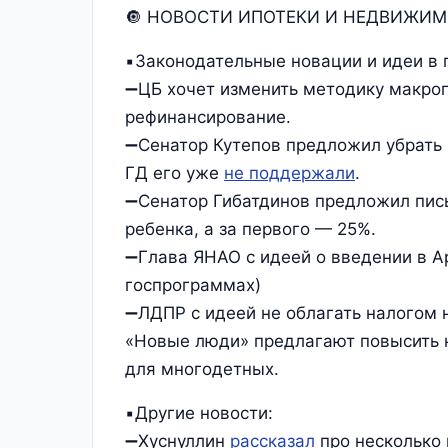
🔘 НОВОСТИ ИПОТЕКИ И НЕДВИЖИМ
▪️Законодательные новации и идеи в 
➖ЦБ хочет изменить методику макроп
рефинансирование.
➖Сенатор Кутепов предложил убрать 
ГД его уже
не поддержали
.
➖Сенатор Гибатдинов предложил пис
ребенка, а за первого — 25%.
➖Глава ЯНАО с идеей о введении в Ар
госпрограммах)
➖ЛДПР с идеей не облагать налогом 
«Новые люди» предлагают повысить н
для многодетных.
▪️Другие новости:
➖Хуснуллин
рассказал
про несколько 