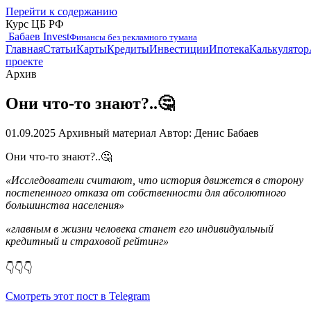
Перейти к содержанию
Курс ЦБ РФ
Бабаев Invest
Финансы без рекламного тумана
Главная
Статьи
Карты
Кредиты
Инвестиции
Ипотека
Калькулятор
проекте
Архив
Они что-то знают?..🤔
01.09.2025
Архивный материал
Автор: Денис Бабаев
Они что-то знают?..🤔
«Исследователи считают, что история движется в сторону
постепенного отказа от собственности для абсолютного
большинства населения»
«главным в жизни человека станет его индивидуальный
кредитный и страховой рейтинг»
👇👇👇
Смотреть этот пост в Telegram