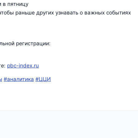
 в пятницу
 чтобы раньше других узнавать о важных событиях
льной регистрации:
те:
pbc-index.ru
ы
#аналитика
#ЦЦИ