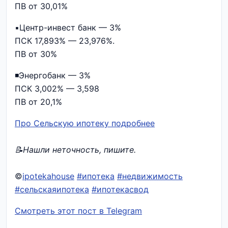
ПВ от 30,01%
▪️Центр-инвест банк — 3%
ПСК 17,893% — 23,976%.
ПВ от 30%
◾️Энергобанк — 3%
ПСК 3,002% — 3,598
ПВ от 20,1%
Про Сельскую ипотеку подробнее
📝Нашли неточность, пишите.
©
ipotekahouse
#ипотека
#недвижимость
#сельскаяипотека
#ипотекасвод
Смотреть этот пост в Telegram