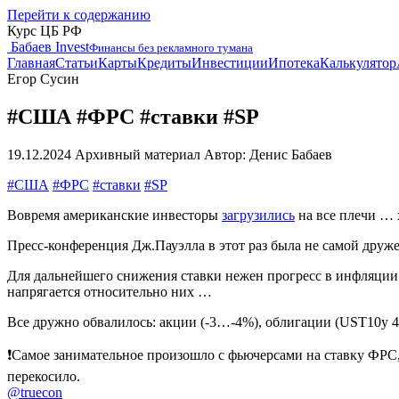
Перейти к содержанию
Курс ЦБ РФ
Бабаев Invest
Финансы без рекламного тумана
Главная
Статьи
Карты
Кредиты
Инвестиции
Ипотека
Калькулятор
Егор Сусин
#США #ФРС #ставки #SP
19.12.2024
Архивный материал
Автор: Денис Бабаев
#США
#ФРС
#ставки
#SP
Вовремя американские инвесторы
загрузились
на все плечи … 
Пресс-конференция Дж.Пауэлла в этот раз была не самой друж
Для дальнейшего снижения ставки нежен прогресс в инфляции
напрягается относительно них …
Все дружно обвалилось: акции (-3…-4%), облигации (UST10y 4
❗️Самое занимательное произошло с фьючерсами на ставку ФРС,
перекосило.
@truecon