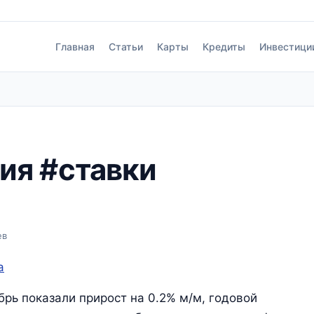
Главная
Статьи
Карты
Кредиты
Инвестици
я #ставки
ев
а
рь показали прирост на 0.2% м/м, годовой