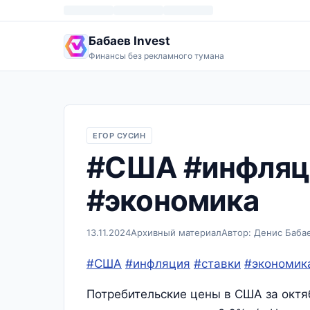
Бабаев Invest
Финансы без рекламного тумана
ЕГОР СУСИН
#США #инфляци
#экономика
13.11.2024
Архивный материал
Автор: Денис Баба
#США
#инфляция
#ставки
#экономик
Потребительские цены в США за октяб