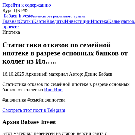
Перейти к содержанию
Курс ЦБ РФ
Бабаев Invest
Финансы без рекламного тумана
Главная
Статьи
Карты
Кредиты
Инвестиции
Ипотека
Калькулятор
проекте
Ипотека
Статистика отказов по семейной
ипотеке в разрезе основных банков от
коллег из Ил…..
16.10.2025
Архивный материал
Автор: Денис Бабаев
Статистика отказов по семейной ипотеке в разрезе основных
банков от коллег из
Или Или
#аналитика #семейнаяипотека
Смотреть этот пост в Telegram
Архив Babaev Invest
Этот материал перенесен из старой версии сайта с