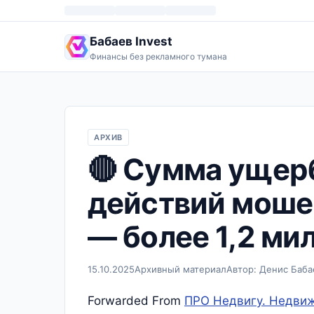
Бабаев Invest
Финансы без рекламного тумана
АРХИВ
🔴 Сумма ущер
действий мошен
— более 1,2 ми
15.10.2025
Архивный материал
Автор: Денис Баба
Forwarded From
ПРО Недвигу. Недвиж