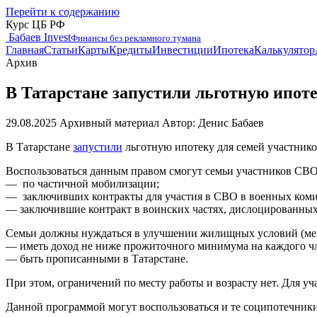
Перейти к содержанию
Курс ЦБ РФ
Бабаев Invest
Финансы без рекламного тумана
Главная
Статьи
Карты
Кредиты
Инвестиции
Ипотека
Калькулятор
Архив
В Татарстане запустили льготную ипот
29.08.2025
Архивный материал
Автор: Денис Бабаев
В Татарстане
запустили
льготную ипотеку для семей участник
Воспользоваться данным правом смогут семьи участников СВО
— по частичной мобилизации;
— заключивших контракты для участия в СВО в военных коми
— заключившие контракт в воинских частях, дислоцированных
Семьи должны нуждаться в улучшении жилищных условий (менее
— иметь доход не ниже прожиточного минимума на каждого чл
— быть прописанными в Татарстане.
При этом, ограничений по месту работы и возрасту нет. Для у
Данной программой могут воспользоваться и те соципотечники