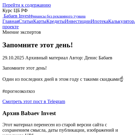
Перейти к содержанию
Курс ЦБ РФ
Бабаев Invest
Финансы без рекламного тумана
Главная
Статьи
Карты
Кредиты
Инвестиции
Ипотека
Калькулятор
проекте
Мнение экспертов
Запомните этот день!
29.10.2025
Архивный материал
Автор: Денис Бабаев
Запомните этот день!
Один из последних дней в этом году с такими скидками☝️
#прогнозколхоз
Смотреть этот пост в Telegram
Архив Babaev Invest
Этот материал перенесен из старой версии сайта с
сохранением смысла, даты публикации, изображений и