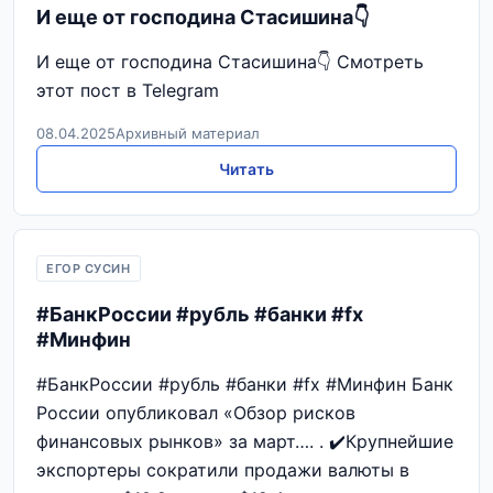
И еще от господина Стасишина👇
И еще от господина Стасишина👇 Смотреть
этот пост в Telegram
08.04.2025
Архивный материал
Читать
ЕГОР СУСИН
#БанкРоссии #рубль #банки #fx
#Минфин
#БанкРоссии #рубль #банки #fx #Минфин Банк
России опубликовал «Обзор рисков
финансовых рынков» за март…. . ✔️Крупнейшие
экспортеры сократили продажи валюты в