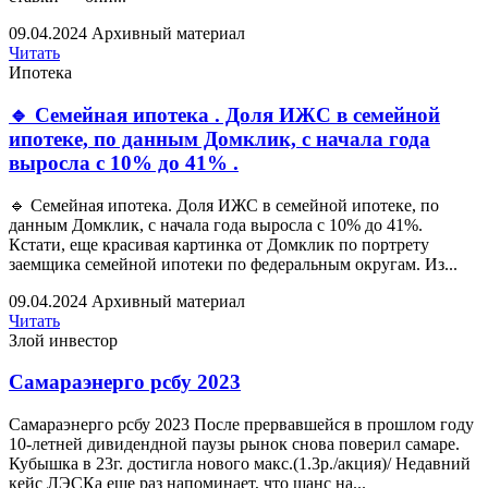
09.04.2024
Архивный материал
Читать
Ипотека
🔹 Семейная ипотека . Доля ИЖС в cемейной
ипотеке, по данным Домклик, с начала года
выросла с 10% до 41% .
🔹 Семейная ипотека. Доля ИЖС в cемейной ипотеке, по
данным Домклик, с начала года выросла с 10% до 41%.
Кстати, еще красивая картинка от Домклик по портрету
заемщика семейной ипотеки по федеральным округам. Из...
09.04.2024
Архивный материал
Читать
Злой инвестор
Самараэнерго рсбу 2023
Самараэнерго рсбу 2023 После прервавшейся в прошлом году
10-летней дивидендной паузы рынок снова поверил самаре.
Кубышка в 23г. достигла нового макс.(1.3р./акция)/ Недавний
кейс ЛЭСКа еще раз напоминает, что шанс на...