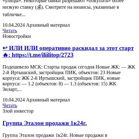
«улицы». Некоторые банки разрешают «покупать» более
низкую ставку (💰). Смотрите на нюансы, указанные в
табличке...
10.04.2024
Архивный материал
Читать
Новостройки
↩️ ИЛИ ИЛИ оперативно раскидал за этот старт
🔥: https://t.me/iliilitop/2723
Подешевело МСК: Старты продаж сегодня Новые ЖК: — ЖК
2-й Иртышский, застройщик ПИК, объектов: 23 Новые
корпуса: ЖК 2-й Иртышский, застройщик ПИК, новые
корпуса: — 1.2 (объектов: 8) — 1.3 (объектов: 15) ЖК
Зиларт,...
10.04.2024
Архивный материал
Читать
Злой инвестор
Группа Эталон продажи 1к24г.
Группа Эталон продажи 1к24г. Новые продажи в