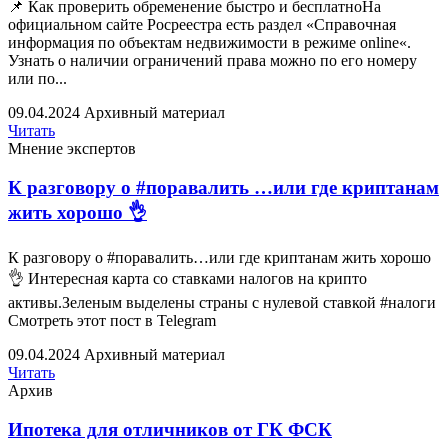
📌 Как проверить обременение быстро и бесплатноНа
официальном сайте Росреестра есть раздел «Справочная
информация по объектам недвижимости в режиме online«.
Узнать о наличии ограничений права можно по его номеру
или по...
09.04.2024
Архивный материал
Читать
Мнение экспертов
К разговору о #поравалить …или где криптанам
жить хорошо 👌
К разговору о #поравалить…или где криптанам жить хорошо
👌 Интересная карта со ставками налогов на крипто
активы.Зеленым выделены страны с нулевой ставкой #налоги
Смотреть этот пост в Telegram
09.04.2024
Архивный материал
Читать
Архив
Ипотека для отличников от ГК ФСК