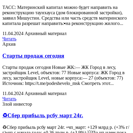
ТАСС: Материнский капитал можно будет направить на
реконструкцию таунхауса (дом блокированной застройки),
заявил Мишустин. Средства или часть средств материнского
капитала разрешат направить:▪️на реконструкцию жилого...
11.04.2024
Архивный материал
Читать
Архив
Старты продаж сегодня
Старты продаж сегодня Новые ЖК:— ЖК Город в лесу,
застройщик Level, объектов: 77 Новые корпуса: ЖК Город в
лесу, застройщик Level, новые корпуса:— 27 (объектов: 77)
Источник: https://t.me/podeshevelo_msk Смотреть этот...
11.04.2024
Архивный материал
Читать
Злой инвестор
♻️Сбер прибыль рсбу март 24г.
♻️Сбер прибыль рсбу март 24г. ▫️чп_март: +129 млрд р. (+3% г/
г)▫️чп с начала года: +0,36 трлн р. (+3.9%) 💡По чп идем пока