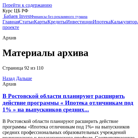
Перейти к содержанию
Курс ЦБ РФ
Бабаев Invest
Финансы без рекламного тумана
Главная
Статьи
Карты
Кредиты
Инвестиции
Ипотека
Калькулятор
проекте
Архив
Материалы архива
Страница 92 из 110
Назад
Дальше
Архив
В Ростовской области планируют расширить
действие программы « Ипотека отличникам под
1% » на выпускников средних...
В Ростовской области планируют расширить действие
программы «Ипотека отличникам под 1%» на выпускников
средних профессиональных образовательных учреждений
медицинского и педагогического профиля. Соответствующую