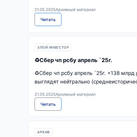
21.05.2025
Архивный материал
Читать
ЗЛОЙ ИНВЕСТОР
♻️Сбер чп рсбу апрель `25г.
♻️Сбер чп рсбу апрель `25г. +138 млрд
выглядят нейтрально (среднеисторическ
21.05.2025
Архивный материал
Читать
АРХИВ