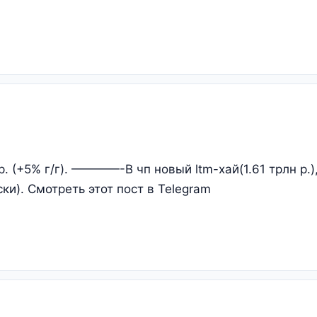
 р. (+5% г/г). ————-В чп новый ltm-хай(1.61 трлн р.
и). Смотреть этот пост в Telegram