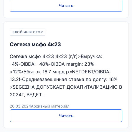
Читать
ЗЛОЙ ИНВЕСТОР
Сегежа мсфо 4к23
Сегежа мсфо 4к23 4к23 (г/г):▫️Выручка:
-4%▫️OIBDA: -48%▫️OIBDA margin: 23%-
>12%▫️Убыток 16.7 млрд р.▫️NETDEBT/OIBDA:
13.2❗️▫️Средневзвешенная ставка по долгу: 16%
⚡SEGEZHA ДОПУСКАЕТ ДОКАПИТАЛИЗАЦИЮ В
2024Г, ВЕДЕТ...
26.03.2024
Архивный материал
Читать