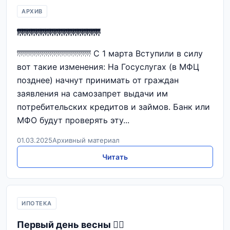
АРХИВ
🌁🌁🌁🌁🌁🌁🌁🌁🌁
🌁🌁🌁🌁🌁🌁🌁🌁🌁 С 1 марта Вступили в силу
вот такие изменения: На Госуслугах (в МФЦ
позднее) начнут принимать от граждан
заявления на самозапрет выдачи им
потребительских кредитов и займов. Банк или
МФО будут проверять эту...
01.03.2025
Архивный материал
Читать
ИПОТЕКА
Первый день весны 🧚‍♀️