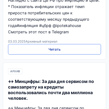
Наглядно с сайта ЦБ РФ про инфляцию и цели.
* Показатель инфляции отражает темп
прироста потребительских цен к
соответствующему месяцу предыдущего
года#инфляция #цбрф @ipotekahouse
Смотреть этот пост в Telegram
03.03.2025
Архивный материал
Читать
АРХИВ
↔️ Минцифры: За два дня сервисом по
самозапрету на кредиты
воспользовались почти два миллиона
человек.
↔️ Минцифры: За два дня сервисом по